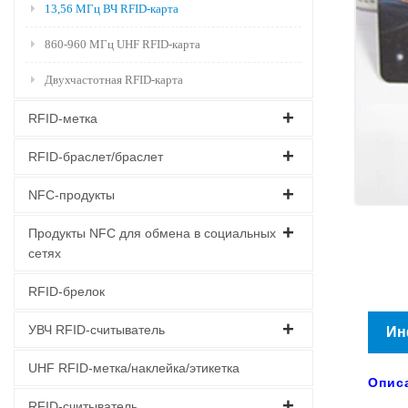
13,56 МГц ВЧ RFID-карта
860-960 МГц UHF RFID-карта
Двухчастотная RFID-карта
RFID-метка
RFID-браслет/браслет
NFC-продукты
Продукты NFC для обмена в социальных
сетях
RFID-брелок
УВЧ RFID-считыватель
Ин
UHF RFID-метка/наклейка/этикетка
Опис
RFID-считыватель