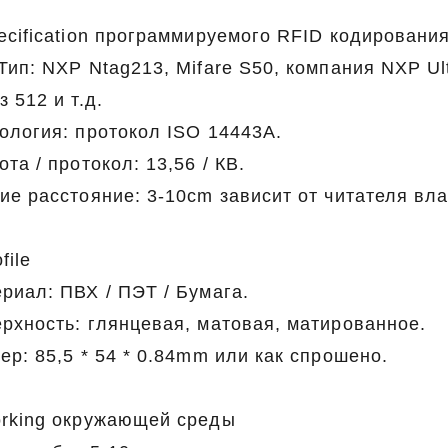
ecification программируемого RFID кодировани
Тип: NXP Ntag213, Mifare S50, компания NXP Ult
з 512 и т.д.
ология: протокол ISO 14443A.
ота / протокол: 13,56 / КВ.
ие расстояние: 3-10cm зависит от читателя в
file
риал: ПВХ / ПЭТ / Бумага.
рхность: глянцевая, матовая, матированное.
ер: 85,5 * 54 * 0.84mm или как спрошено.
rking окружающей среды