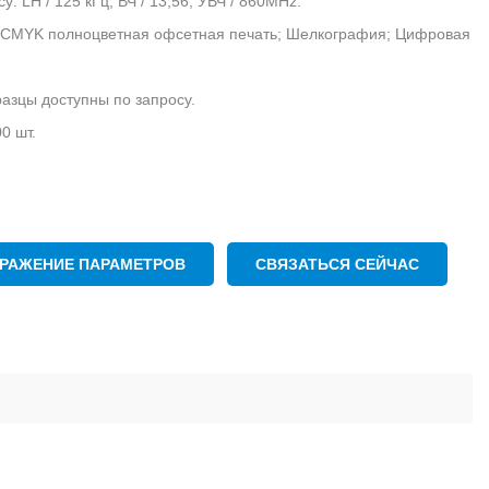
y: LH / 125 кГц; ВЧ / 13,56; УВЧ / 860MHz.
g: CMYK полноцветная офсетная печать; Шелкография; Цифровая
разцы доступны по запросу.
0 шт.
РАЖЕНИЕ ПАРАМЕТРОВ
СВЯЗАТЬСЯ СЕЙЧАС