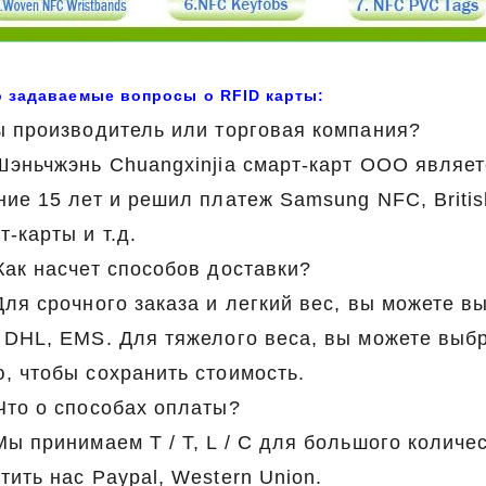
о задаваемые вопросы о RFID карты:
ы производитель или торговая компания?
Шэньчжэнь Chuangxinjia смарт-карт ООО являе
ние 15 лет и решил платеж Samsung NFC, Briti
т-карты и т.д.
Как насчет способов доставки?
Для срочного заказа и легкий вес, вы можете 
 DHL, EMS. Для тяжелого веса, вы можете выбр
, чтобы сохранить стоимость.
Что о способах оплаты?
Мы принимаем T / T, L / C для большого количе
тить нас Paypal, Western Union.