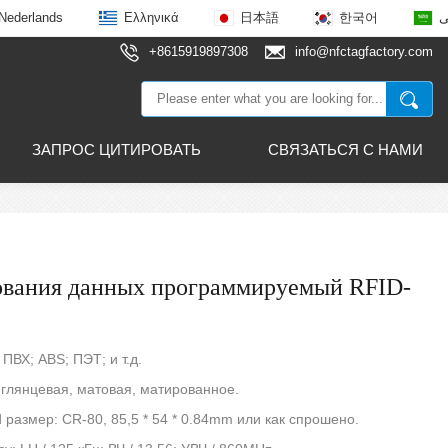
Nederlands
Ελληνικά
日本語
한국어
ى
+8615919897308
info@nfctagfactory.com
ЗАПРОС ЦИТИРОВАТЬ
СВЯЗАТЬСЯ С НАМИ
ования данных программируемый RFID-
: ПВХ; ABS; ПЭТ; и т.д.
: глянцевая, матовая, матированное.
d размер: CR-80, 85,5 * 54 * 0.84mm или как спрошено.