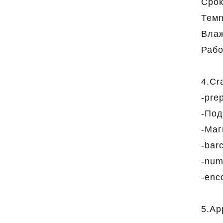
Срок
Темп
Влаж
Рабо
4.Cra
-pre
-Под
-Маг
-bar
-num
-enc
5.Ap