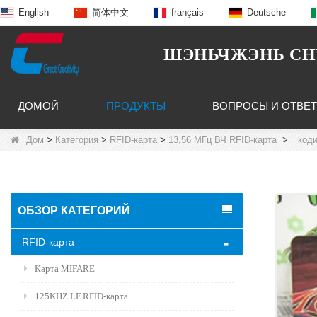
English
简体中文
français
Deutsche
ШЭНЬЧЖЭНЬ CHUA
ДОМОЙ
ПРОДУКТЫ
ВОПРОСЫ И ОТВЕ
Дом
>
Категория
>
RFID-карта
>
13,56 МГц ВЧ RFID-карта
>
код
ОБЗОР КАТЕГОРИЙ
RFID-карта
Карта MIFARE
125KHZ LF RFID-карта