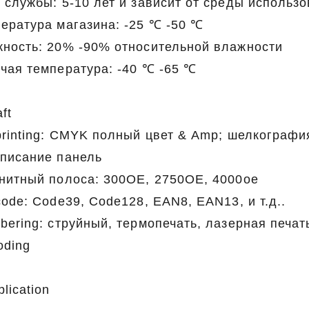
 службы: 5-10 лет и зависит от среды использо
ература магазина: -25 ℃ -50 ℃
ность: 20% -90% относительной влажности
чая температура: -40 ℃ -65 ℃
ft
printing: CMYK полный цвет & Amp; шелкографи
писание панель
нитный полоса: 300OE, 2750OE, 4000oe
code: Code39, Code128, EAN8, EAN13, и т.д..
bering: струйный, термопечать, лазерная печат
oding
plication