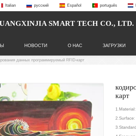
Italian
русский
Español
português
NGXINJIA SMART TECH CO., LTD.
ТЫ
НОВОСТИ
О НАС
ЗАГРУЗКИ
ирования данных программируемый RFID-карт
кодир
карт
1.Material
2.Surface
3.Standar