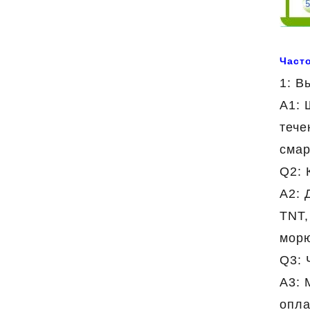
Част
1: В
A1: 
тече
смар
Q2: 
А2: 
TNT,
морю
Q3: 
A3: 
опла