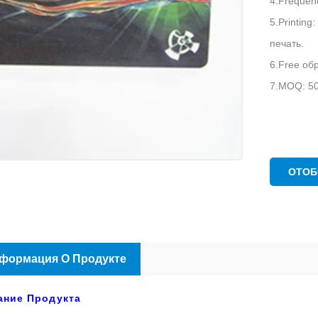
4.Frequenc
5.Printin
печать.
6.Free об
7.MOQ: 50
ОТОБ
формация О Продукте
ание Продукта