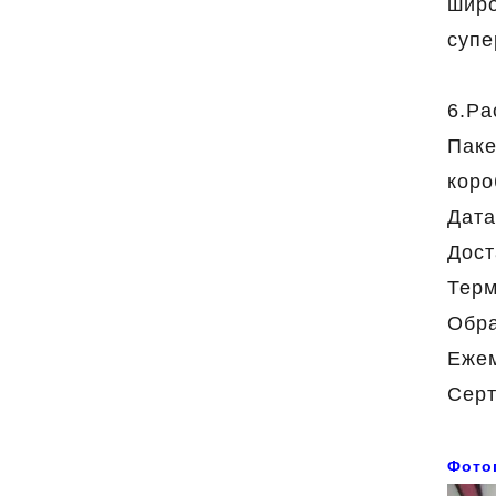
широ
супе
6.Pa
Паке
коро
Дата
Дост
Терм
Обра
Ежем
Серт
Фото