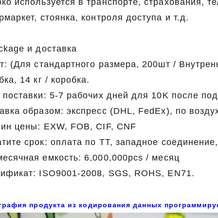
ко используется в транспорте, страхования, т
рмаркет, стоянка, контроля доступа и т.д.
ckage и доставка
т: (Для стандартного размера, 200шт / Внутрення
бка, 14 кг / коробка.
 поставки: 5-7 рабочих дней для 10K после по
авка образом: экспресс (DHL, FedEx), по возду
ин цены: EXW, FOB, CIF, CNF
тите срок: оплата по TT, западное соединение,
есячная емкость: 6,000,000pcs / месяц
ификат: ISO9001-2008, SGS, ROHS, EN71.
графия продукта из
кодирования данных программиру