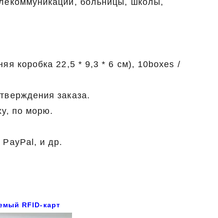
елекоммуникаций, больницы, школы,
я коробка 22,5 * 9,3 * 6 см), 10boxes /
дтверждения заказа.
ху, по морю.
 PayPal, и др.
емый RFID-карт