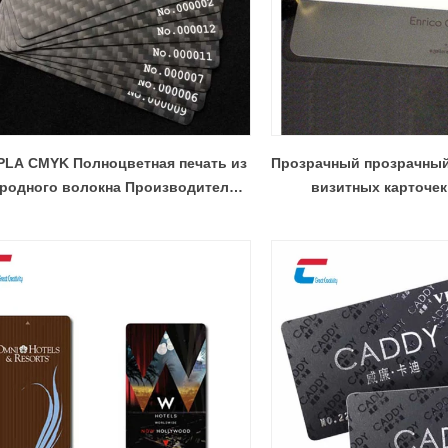
PLA CMYK Полноцветная печать из
Прозрачный прозрачный
еродного волокна Производитель
визитных карточек
стиковых подарочных визитных
карточек