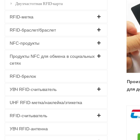
Двухчастотная RFID-карта
RFID-метка
RFID-браслет/браслет
NFC-продукты
Продукты NFC для обмена в социальных
сетях
RFID-брелок
Произ
для д
УВЧ RFID-считыватель
UHF RFID-метка/наклейка/этикетка
RFID-считыватель
УВЧ RFID-антенна