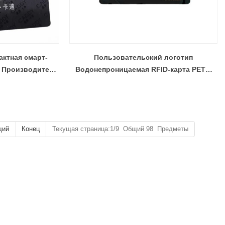
актная смарт-
Пользовательский логотип
G Производитель
Водонепроницаемая RFID-карта PETG
-карт
Смарт-карта Производитель RFID-карт
щий
Конец
Текущая страница:1/9 Общий 98 Предметы