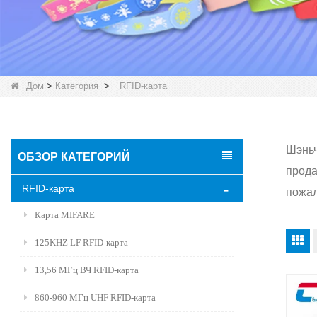
Дом
>
Категория
>
RFID-карта
Шэньч
ОБЗОР КАТЕГОРИЙ
прода
RFID-карта
пожал
Карта MIFARE
125KHZ LF RFID-карта
13,56 МГц ВЧ RFID-карта
860-960 МГц UHF RFID-карта