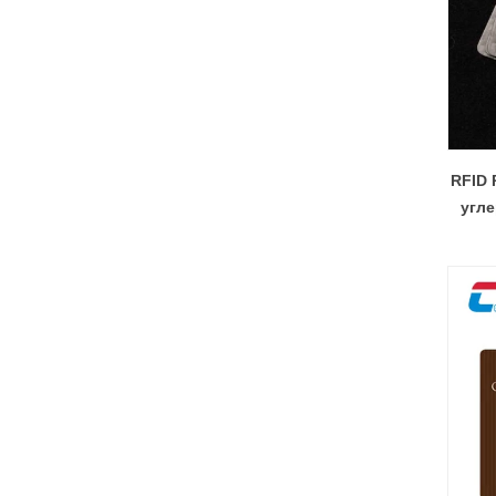
RFID 
угл
пла