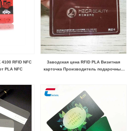
K 4100 RFID NFC
Заводская цена RFID PLA Визитная
рт PLA NFC
карточка Производитель подарочных
карт CMYK