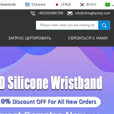
Nederlands
Ελληνικά
日本語
한국어
ى
+8615919897308
info@nfctagfactory.com
ЗАПРОС ЦИТИРОВАТЬ
СВЯЗАТЬСЯ С НАМИ