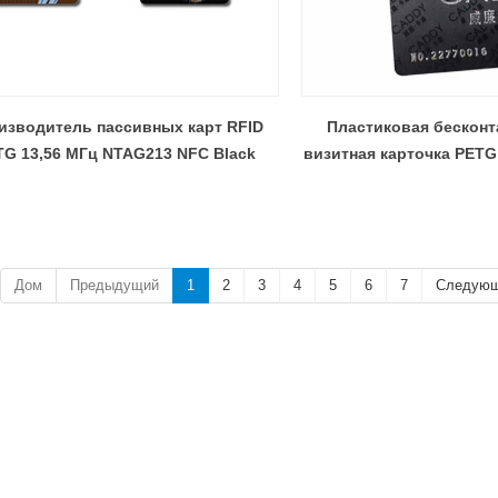
изводитель пассивных карт RFID
Пластиковая бесконт
TG 13,56 МГц NTAG213 NFC Black
визитная карточка PET
черных RFID
Дом
Предыдущий
1
2
3
4
5
6
7
Следую