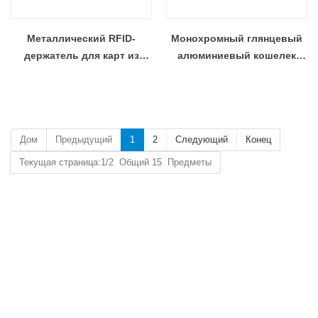
Металлический RFID-
Монохромный глянцевый
держатель для карт из
алюминиевый кошелек
нержавеющей стали с
оптом, защищенный RFID
защитой от кражи
Дом
Предыдущий
1
2
Следующий
Конец
Текущая страница:1/2 Общий 15 Предметы