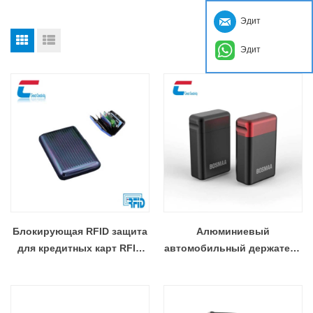
Эдит
Эдит
Блокирующая RFID защита
Алюминиевый
для кредитных карт RFID
автомобильный держатель
Производитель кошельков
для ключей, блокирующий
из алюминия и
RFID чехол, производитель
нержавеющей стали
сейфов