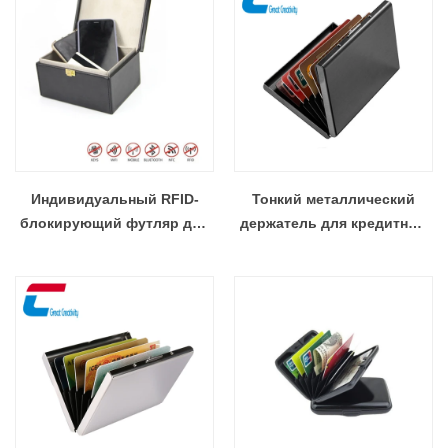
Индивидуальный RFID-
Тонкий металлический
блокирующий футляр для
держатель для кредитных
ключей от автомобиля
карт с защитой от
Сейф-производитель
скимминга оптом
Чуансиньцзя