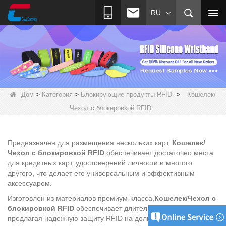
RU
>
>
>
Дом
Категория
Блокирующие продукты RFID
Кошелек/
Чехол с блокировкой RFID
Предназначен для размещения нескольких карт,
Кошелек/
Чехол с блокировкой RFID
обеспечивает достаточно места
для кредитных карт, удостоверений личности и многого
другого, что делает его универсальным и эффективным
аксессуаром.
Изготовлен из материалов премиум-класса,
Кошелек/Чехол с
блокировкой RFID
обеспечивает длительную работу,
предлагая надежную защиту RFID на долгие годы.