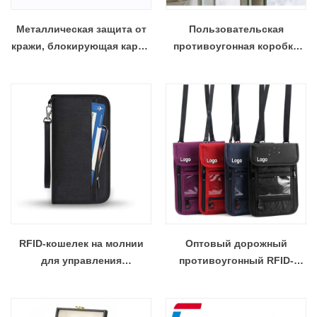
Металлическая защита от
Пользовательская
кражи, блокирующая карта,
противоугонная коробка
RFID, держатель кредитной
для блокировки RFID-
карты, протектор, RFID,
сигнала без ключа
блокирующий кошелек,
автомобиля оптом
оптовая продажа
RFID-кошелек на молнии
Оптовый дорожный
для управления
противоугонный RFID-
документами для
кошелек с блокировкой
проездных паспортов —
паспорта и высоким
оптовый торговец CXJ
уровнем безопасности