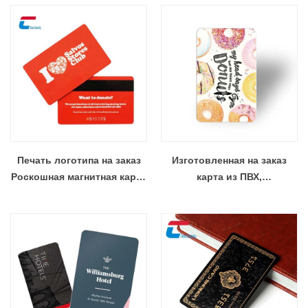
RFID
Печать логотипа на заказ
Изготовленная на заказ
Роскошная магнитная карта
карта из ПВХ,
из ПВХ Пластиковая
биоразлагаемая,
визитная карточка оптом
экологически чистая,
поставщик подарочных
карт RFID NFC