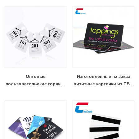
Членство Визитная
карточка оптом
Оптовые
Изготовленные на заказ
пользовательские горячие
визитные карточки из ПВХ,
продажи живая продажа
пластиковые подарочные
вешалка для одежды теги
сертификаты, оптовый
пластиковые номера
торговец подарочными
вешалки карты
картами RFID