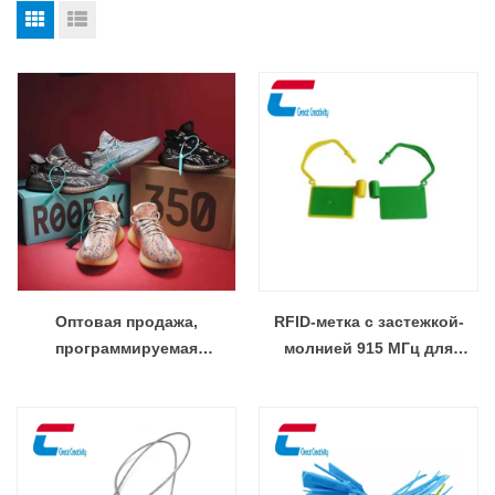
Оптовая продажа,
RFID-метка с застежкой-
программируемая
молнией 915 МГц для
устойчивая к
шкафа для хранения
несанкционированному
вмешательству RFID-бирка
для обуви, RFID-бирка для
кабельной стяжки ABS для