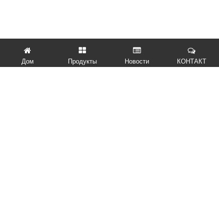
Дом
Продукты
Новости
КОНТАКТ
БЫСТРЫЕ ССЫЛКИ
ПРОДУКТЫ
СВЯЗАТЬСЯ С НАМИ
Отправьте нам запрос