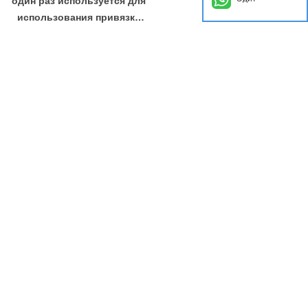
один раз используется для
использования привязки
кабеля RFID с тегом