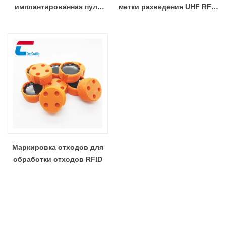
имплантированная пуля
метки разведения UHF RFID
RFID для отслеживания
для управления
активов
горшечными растениями
Маркировка отходов для
обработки отходов RFID