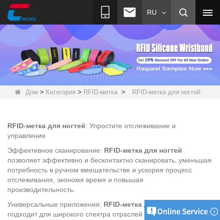
RU
>
>
>
Дом
Категория
RFID-метка
RFID-метка для ногтей
RFID-метка для ногтей
: Упростите отслеживание и
управление
Эффективное сканирование:
RFID-метка для ногтей
позволяет эффективно и бесконтактно сканировать, уменьшая
потребность в ручном вмешательстве и ускоряя процесс
отслеживания, экономя время и повышая
производительность.
Универсальные приложения:
RFID-метка для ногтей
подходит для широкого спектра отраслей и приложений,