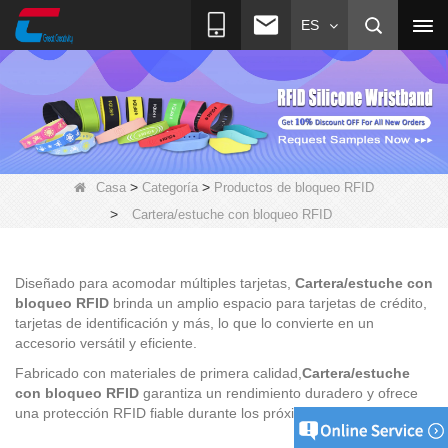
ES
>
>
Casa
Categoría
Productos de bloqueo RFID
>
Cartera/estuche con bloqueo RFID
Diseñado para acomodar múltiples tarjetas,
Cartera/estuche con
bloqueo RFID
brinda un amplio espacio para tarjetas de crédito,
tarjetas de identificación y más, lo que lo convierte en un
accesorio versátil y eficiente.
Fabricado con materiales de primera calidad,
Cartera/estuche
con bloqueo RFID
garantiza un rendimiento duradero y ofrece
una protección RFID fiable durante los próximos años.