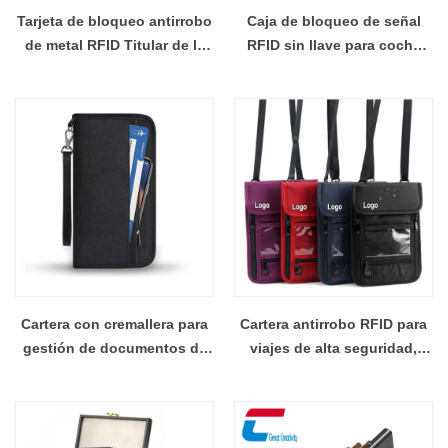
Tarjeta de bloqueo antirrobo
Caja de bloqueo de señal
de metal RFID Titular de la
RFID sin llave para coche
tarjeta de crédito Protector
antirrobo personalizada al
RFID Bloqueo de billetera al
por mayor
por mayor
Cartera con cremallera para
Cartera antirrobo RFID para
gestión de documentos de
viajes de alta seguridad,
pasaporte de viaje RFID -
venta al por mayor, con
Mayorista CXJ
bloqueo para el cuello del
pasaporte