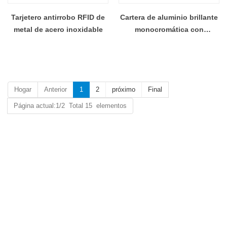
Tarjetero antirrobo RFID de
Cartera de aluminio brillante
metal de acero inoxidable
monocromática con
protección rfid
personalizada al por mayor
Hogar
Anterior
1
2
próximo
Final
Página actual:1/2 Total 15 elementos