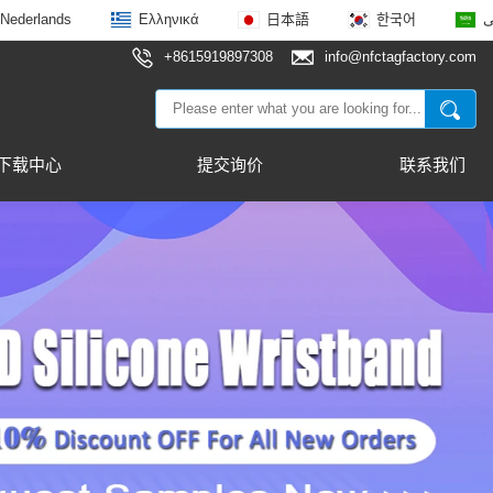
Nederlands
Ελληνικά
日本語
한국어
ى
+8615919897308
info@nfctagfactory.com
下载中心
提交询价
联系我们