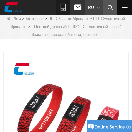
RU
>
>
>
Дом
Категория
RFID-браслет/браслет
RFID Эластичный
>
браслет
Цветной дешевый RFID/NFC эластичный тканый
браслет с передачей тепла, оптовик