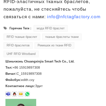
RFID-эластичных тканых браслетов,
пожалуйста, не стесняйтесь чтобы
связаться с нами:
info@nfctagfactory.com
Горячие Теги :
мода RFID браслет
RFID тканые браслет
тканые браслеты ткани
RFID браслетов
Ремешок из ткани RFID
UHF RFID Wristband
Шэньчжэнь Chuangxinjia Smart Tech Co., Ltd.
Тел:
+86 15919897308
Вичат:
C_15919897308
Фейсбук:
edith.cxy
Контактное лицо:
Эдит