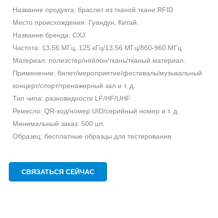
Название продукта: браслет из тканой ткани RFID
Место происхождения: Гуандун, Китай.
Название бренда: CXJ
Частота: 13,56 МГц, 125 кГц/13,56 МГц/860-960 МГц
Материал: полиэстер/нейлон/ткань/тканый материал.
Применение: билет/мероприятие/фестиваль/музыкальный
концерт/спорт/тренажерный зал и т. д.
Тип чипа: разновидности LF/HF/UHF
Ремесло: QR-код/номер UID/серийный номер и т. д.
Минимальный заказ: 500 шт.
Образец: бесплатные образцы для тестирования
СВЯЗАТЬСЯ СЕЙЧАС