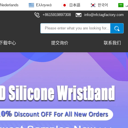
Nederlands
Ελληνικά
日本語
한국어
ى
+8615919897308
info@nfctagfactory.com
下载中心
提交询价
联系我们