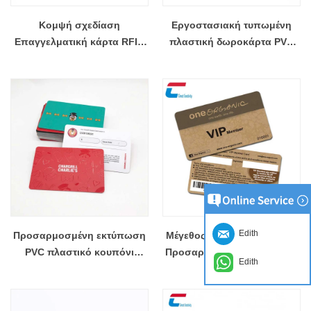
Κομψή σχεδίαση
Εργοστασιακή τυπωμένη
Επαγγελματική κάρτα RFID
πλαστική δωροκάρτα PVC
PVC Κάρτα μέλους NFC
Προσαρμοσμένη Χονδρική
Χονδρική
Edith
Προσαρμοσμένη εκτύπωση
Μέγεθος πιστωτικής κάρτας
PVC πλαστικό κουπόνι
Προσαρμοσμένη εκτύπωση
Edith
δωροκάρτας Χονδρική
πλαστικής κάρτας PVC
επαγγελματική κάρτα μέλους
Χονδρική