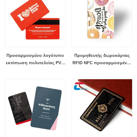
Προσαρμοσμένο λογότυπο
Προμηθευτής δωροκάρτας
εκτύπωση πολυτελείας PVC
RFID NFC προσαρμοσμένης
μαγνητική κάρτα πλαστική
βιοαποικοδομήσιμης κάρτας
επαγγελματική κάρτα
PVC
Χονδρική