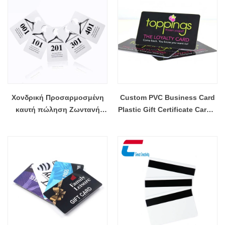
Χονδρική Προσαρμοσμένη
Custom PVC Business Card
καυτή πώληση Ζωντανή
Plastic Gift Certificate Cards,
πώληση Κρεμάστρα ρούχων
RFID Gift Card Wholesaler
Ετικέτες Πλαστικές κάρτες
κρεμάστρας αριθμών