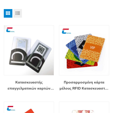
Κατασκευαστής
Προσαρμοσμένη κάρτα
επαγγελματικών καρτών
μέλους RFID Κατασκευαστής
13,56 Mhz
έξυπνων καρτών RFID
προγραμματιζόμενης NFC