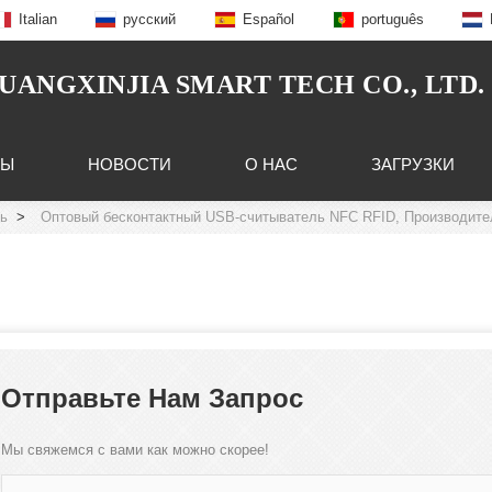
Italian
русский
Español
português
NGXINJIA SMART TECH CO., LTD.
ТЫ
НОВОСТИ
О НАС
ЗАГРУЗКИ
ь
>
Оптовый бесконтактный USB-считыватель NFC RFID, Производите
Отправьте Нам Запрос
Мы свяжемся с вами как можно скорее!