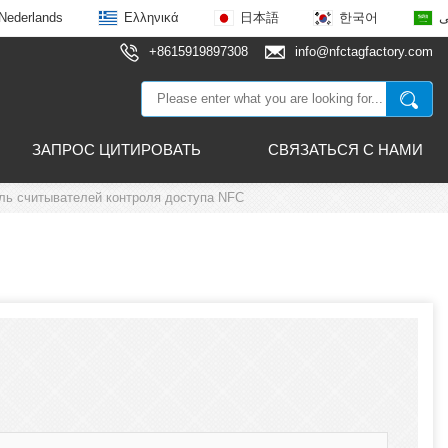
Nederlands
Ελληνικά
日本語
한국어
ى
+8615919897308
info@nfctagfactory.com
ЗАПРОС ЦИТИРОВАТЬ
СВЯЗАТЬСЯ С НАМИ
ль считывателей контроля доступа NFC