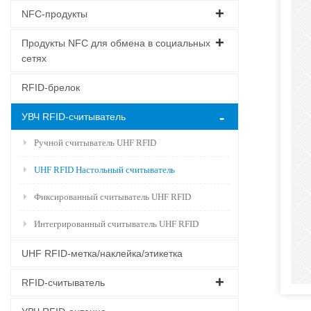
NFC-продукты
Продукты NFC для обмена в социальных
сетях
RFID-брелок
УВЧ RFID-считыватель
Ручной считыватель UHF RFID
UHF RFID Настольный считыватель
Фиксированный считыватель UHF RFID
Интегрированный считыватель UHF RFID
UHF RFID-метка/наклейка/этикетка
RFID-считыватель