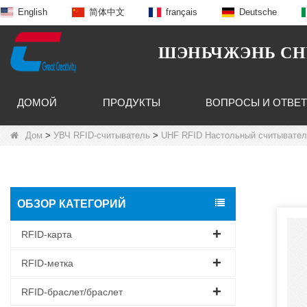
English
简体中文
français
Deutsche
ШЭНЬЧЖЭНЬ CHUA
ДОМОЙ
ПРОДУКТЫ
ВОПРОСЫ И ОТВЕ
Дом
>
УВЧ RFID-считыватель
>
UHF RFID Настольный считывател
ОБЗОР КАТЕГОРИЙ
RFID-карта
RFID-метка
RFID-браслет/браслет