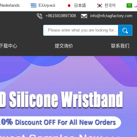
Nederlands
Ελληνικά
日本語
한국어
ى
+8615919897308
info@nfctagfactory.com
下载中心
提交询价
联系我们