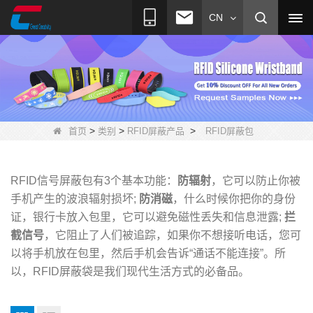
CN
>
>
>
首页
类别
RFID屏蔽产品
RFID屏蔽包
RFID信号屏蔽包有3个基本功能：
防辐射
，它可以防止你被
手机产生的波浪辐射损坏;
防消磁
，什么时候
你把你的身份
证，银行卡放入包里，它可以避免磁性丢失和信息泄露;
拦
截信号
，它阻止了人们被追踪，如果你不想
接听电话，您可
以将手机放在包里，然后手机会告诉“通话不能连接”。所
以，RFID屏蔽袋是我们现代生活方式的必备品。