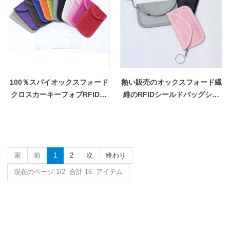
100％スパイオックスフォード
熱い販売のオックスフォード繊
クロスカーキーフォブRFIDシ
維のRFIDシールドバッグシー
ールドシールドバッグ
ルドバッグの車のキーのための
袋
家
前
1
2
次
終わり
現在のページ:1/2 合計 16 アイテム