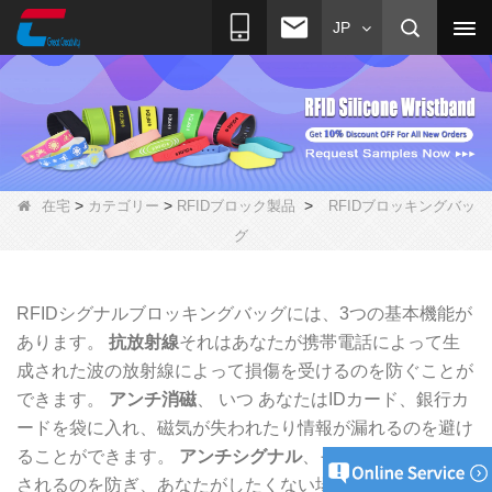
JP
>
>
>
在宅
カテゴリー
RFIDブロック製品
RFIDブロッキングバッ
グ
RFIDシグナルブロッキングバッグには、3つの基本機能が
あります。
抗放射線
それはあなたが携帯電話によって生
成された波の放射線によって損傷を受けるのを防ぐことが
できます。
アンチ消磁
、 いつ
あなたはIDカード、銀行カ
ードを袋に入れ、磁気が失われたり情報が漏れるのを避け
ることができます。
アンチシグナル
、それは人々が追跡
されるのを防ぎ、あなたがしたくない場合
電話に応答す