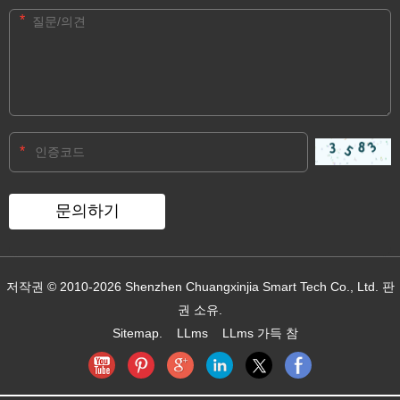
*
*
저작권 © 2010-2026 Shenzhen Chuangxinjia Smart Tech Co., Ltd. 판
권 소유.
Sitemap.
LLms
LLms 가득 참