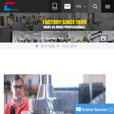
KR
>
>
집
해결
자산 관리