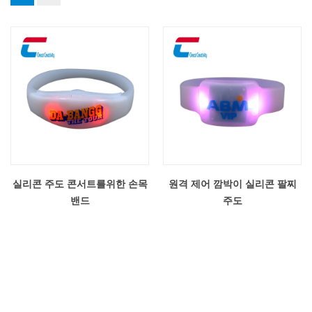
실리콘 주도 콘서트를위한 손목
원격 제어 깜박이 실리콘 팔찌
밴드
주도