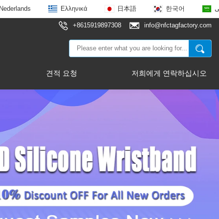
Nederlands
Ελληνικά
日本語
한국어
ى
+8615919897308
info@nfctagfactory.com
견적 요청
저희에게 연락하십시오