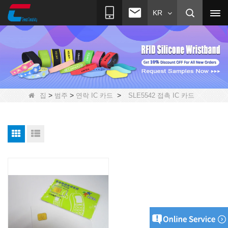
KR
>
>
>
집
범주
연락 IC 카드
SLE5542 접촉 IC 카드