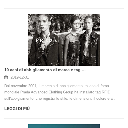
scansionando il codice sanitario con un solo tocco del dispositivo
portatile, senza la necessità di controllare le informazioni sulla
popolazione su carta. Qui, il portatile diventa necessario.
10 casi di abbigliamento di marca e tag RFID — CXJ Chuangxinjia Grossista
2019-12-31
Dal novembre 2001, il marchio di abbigliamento italiano di fama
mondiale Prada Advanced Clothing Group ha installato tag RFID
sull'abbigliamento, che registra lo stile, le dimensioni, il colore e altri
dettagli e informazioni sui prezzi dell'abbigliamento. Ogni volta che un
LEGGI DI PIÙ
cliente indossa abiti Prada passando attraverso il proprio negozio, il
sistema RFID controlla il negozio per visualizzare un'immagine di un
modello che mostra gli stessi abiti sul palco T di Milano.