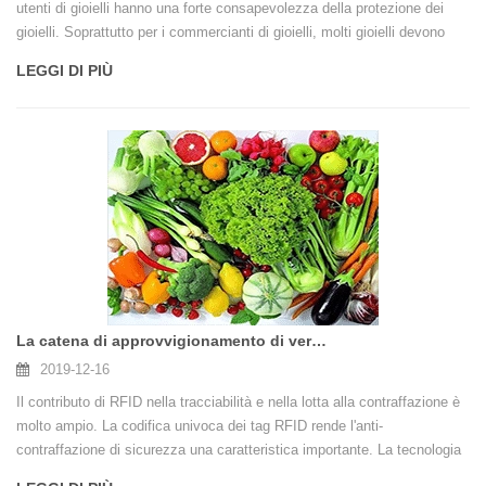
utenti di gioielli hanno una forte consapevolezza della protezione dei
gioielli. Soprattutto per i commercianti di gioielli, molti gioielli devono
fare affidamento su determinate tecnologie per ottenere una gestione
LEGGI DI PIÙ
sicura. Il sistema di gestione dei gioielli realizza meglio la gestione della
sicurezza dei gioielli.
La catena di approvvigionamento di verdure RFID crea una vita verde e sana
2019-12-16
Il contributo di RFID nella tracciabilità e nella lotta alla contraffazione è
molto ampio. La codifica univoca dei tag RFID rende l'anti-
contraffazione di sicurezza una caratteristica importante. La tecnologia
RFID per la filiera vegetale crea una vita verde e rende le verdure più