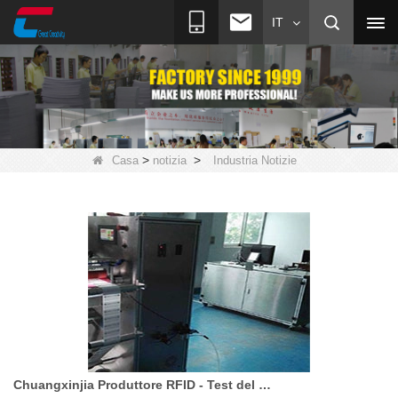
IT
>
>
Casa
notizia
Industria Notizie
Chuangxinjia Produttore RFID - Test del vapore dell'etichetta della lavanderia RFID