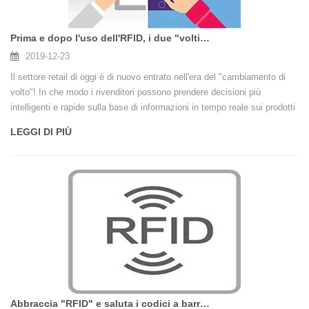
Prima e dopo l'uso dell'RFID, i due "volti" del settore retail
2019-12-23
Il settore retail di oggi è di nuovo entrato nell'era del "cambiamento di
volto"! In che modo i rivenditori possono prendere decisioni più
intelligenti e rapide sulla base di informazioni in tempo reale sui prodotti
nei centri di distribuzione, magazzini, scaffali e camerini? Può offrire ai
LEGGI DI PIÙ
clienti un'esperienza migliore con un "valore nominale" più elevato?
Abbraccia "RFID" e saluta i codici a barre tradizionali!