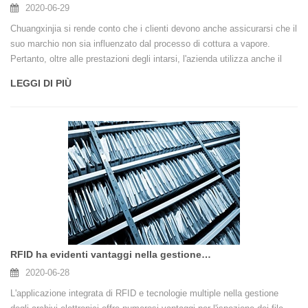
2020-06-29
Chuangxinjia si rende conto che i clienti devono anche assicurarsi che il
suo marchio non sia influenzato dal processo di cottura a vapore.
Pertanto, oltre alle prestazioni degli intarsi, l'azienda utilizza anche il
design e il logo del prodotto finito per testare le etichette per garantire
LEGGI DI PIÙ
che l'integrità del marchio non sia compromessa.
RFID ha evidenti vantaggi nella gestione dei documenti-CXJ RFID fornitore
2020-06-28
L'applicazione integrata di RFID e tecnologie multiple nella gestione