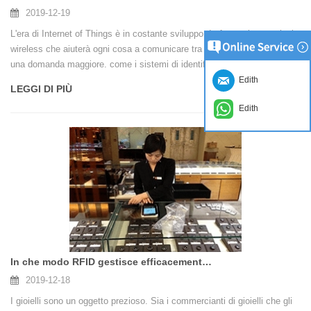
2019-12-19
L'era di Internet of Things è in costante sviluppo. In futuro, la tecnologia
wireless che aiuterà ogni cosa a comunicare tra loro dovrebbe introdurre
una domanda maggiore. come i sistemi di identificazione
a radiofrequenza (RFID) che esistono da molti anni, ma ci sono ancora
Edith
LEGGI DI PIÙ
molti problemi nel campo RFID. In questo caso, per comprendere
Edith
meglio l'RFID, è necessario comprendere nuovamente l'RFID.
In che modo RFID gestisce efficacemente i gioielli?
2019-12-18
I gioielli sono un oggetto prezioso. Sia i commercianti di gioielli che gli