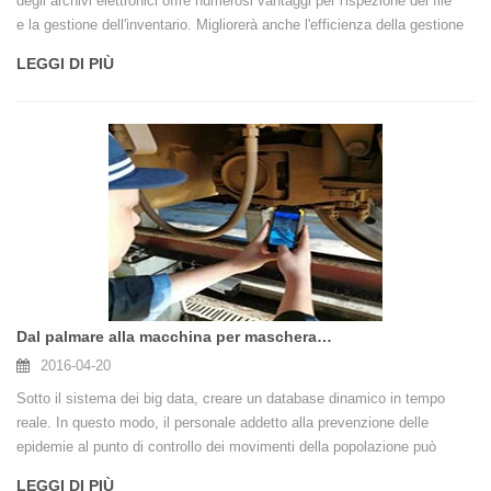
degli archivi elettronici offre numerosi vantaggi per l'ispezione dei file
e la gestione dell'inventario. Migliorerà anche l'efficienza della gestione
degli archivi, ridurrà i costi di gestione degli archivi e svolgerà un ruolo
LEGGI DI PIÙ
importante nel valore dell'applicazione degli archivi. Nel vero senso della
gestione dei file digitali.
Dal palmare alla macchina per mascherare, vedi il potere anti-epidemico delle aziende RFID
2016-04-20
Sotto il sistema dei big data, creare un database dinamico in tempo
reale. In questo modo, il personale addetto alla prevenzione delle
epidemie al punto di controllo dei movimenti della popolazione può
ottenere i grandi dati della prevenzione delle epidemie semplicemente
LEGGI DI PIÙ