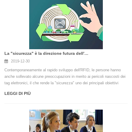
La "sicurezza" è la direzione futura dell'RFID
2019-12-30
Contemporaneamente al rapido sviluppo dell'RFID, le persone hanno
anche sollevato alcune preoccupazioni in merito ai pericoli nascosti dei
tag elettronici, il che rende la "sicurezza" uno dei principali obiettivi
dell'RFID in futuro. I "problemi di sicurezza" hanno promosso lo sviluppo
LEGGI DI PIÙ
di antenne tag RFID e le antenne tag RF1D hanno direzioni di sviluppo
diversificate.