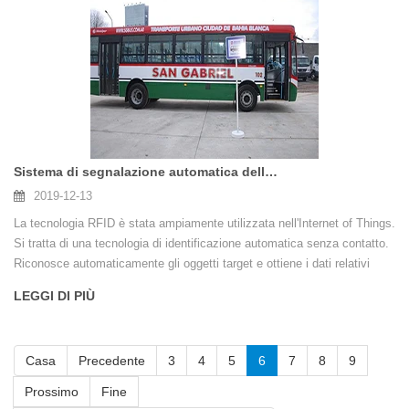
Sistema di segnalazione automatica delle fermate degli autobus basato su RFID
2019-12-13
La tecnologia RFID è stata ampiamente utilizzata nell'Internet of Things.
Si tratta di una tecnologia di identificazione automatica senza contatto.
Riconosce automaticamente gli oggetti target e ottiene i dati relativi
tramite segnali a radiofrequenza. Il lavoro di identificazione non richiede
LEGGI DI PIÙ
un intervento manuale.
Casa
Precedente
3
4
5
6
7
8
9
Prossimo
Fine