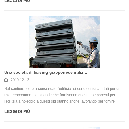
LEGGI DI PIÙ
sicure. La tecnologia anti-contraffazione della tracciabilità RFID
consente alle persone di costruire un ponte di fiducia reciproca con la
sicurezza alimentare.
Una società di leasing giapponese utilizza RFID per migliorare la qualità della gestione dei prodott
2019-12-13
Nel cantiere, oltre a conservare l'edificio, ci sono edifici affittati per un
uso temporaneo. Le aziende che forniscono questi componenti per
l'edilizia a noleggio a questi siti stanno anche lavorando per fornire
prodotti più sicuri.
LEGGI DI PIÙ