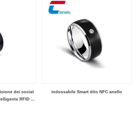
isione dei social
indossabile Smart dito NFC anello
lligente RFID di
so personalizzato