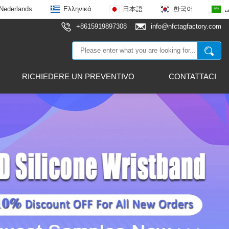
Nederlands
Ελληνικά
日本語
한국어
ى
+8615919897308
info@nfctagfactory.com
RICHIEDERE UN PREVENTIVO
CONTATTACI