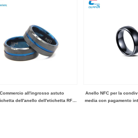
Commercio all'ingrosso astuto
Anello NFC per la condiv
tichetta dell'anello dell'etichetta RFID
media con pagamento inte
degli anelli di ceramica/acciaio
vendita calda all'ingros
ossidabile senza contatto di NFC