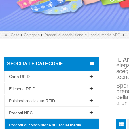
Casa
>
Categoria
>
Prodotti di condivisione sui social media NFC
>
IL
An
SFOGLIA LE CATEGORIE
elega
scegl
tecno
Carta RFID
Speri
Etichetta RFID
prend
della
Polsino/braccialetto RFID
a un 
Prodotti NFC
Prodotti di condivisione sui social media