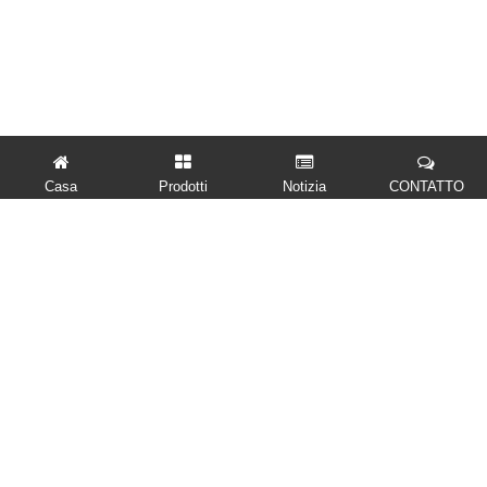
Casa
Prodotti
Notizia
CONTATTO
LINK VELOCI
PRODOTTI
CONTATTACI