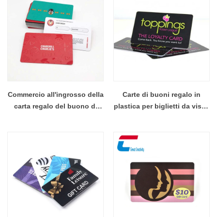
Commercio all'ingrosso della
Carte di buoni regalo in
carta regalo del buono di
plastica per biglietti da visita
plastica del PVC di stampa
in PVC personalizzati,
su ordinazione
grossista di carte regalo
RFID