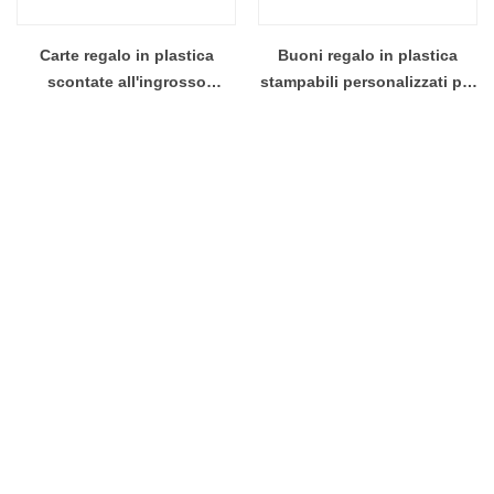
Carte regalo in plastica
Buoni regalo in plastica
scontate all'ingrosso
stampabili personalizzati per
personalizzate con badge e
promozioni
codici a barre