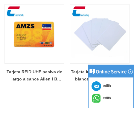
proximidad RFID
frecuencia del EM4423
personalizada de la tarjeta
RFID HF / UHF
Tarjeta RFID UHF pasiva de
Tarjeta inteligente UHF RFID
largo alcance Alien H3
blanca en blanco barata
edith
impresa
ISO18000-6C
edith