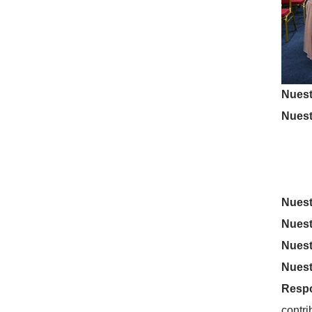
Nuest
Nuest
Valie
Nunc
Para
Nuest
Nuest
Nuestr
Nuest
Respo
contr