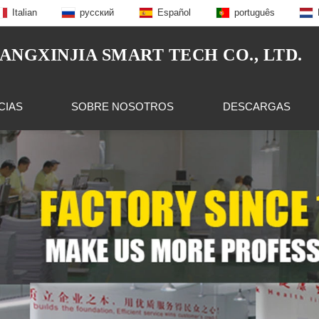
Italian
русский
Español
português
NGXINJIA SMART TECH CO., LTD.
CIAS
SOBRE NOSOTROS
DESCARGAS