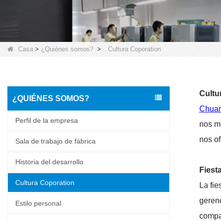
Casa
>
¿Quiénes somos?
>
Cultura Coporation
Cultu
¿QUIÉNES SOMOS?
Chuan
Perfil de la empresa
nos mo
nos of
Sala de trabajo de fábrica
Historia del desarrollo
Fiest
Cultura Coporation
La fie
gerenc
Estilo personal
compañ