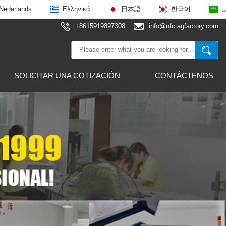
Nederlands
Ελληνικά
日本語
한국어
ى
+8615919897308
info@nfctagfactory.com
SOLICITAR UNA COTIZACIÓN
CONTÁCTENOS