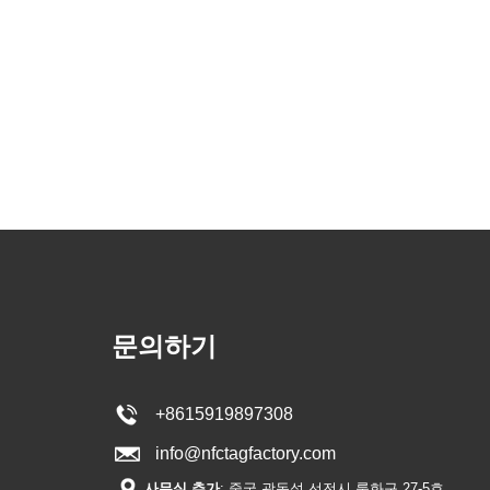
문의하기
+8615919897308
info@nfctagfactory.com
사무실 추가
: 중국 광동성 선전시 룽화구 27-5호