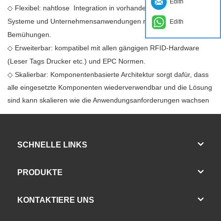
Edith
◇
Flexibel: nahtlose Integration in vorhandene Supply chain
Systeme und Unternehmensanwendungen mit minimum
Edith
Bemühungen.
◇
Erweiterbar: kompatibel mit allen gängigen RFID-Hardware
(Leser Tags Drucker etc.) und EPC Normen.
◇
Skalierbar: Komponentenbasierte Architektur sorgt dafür, dass
alle eingesetzte Komponenten wiederverwendbar und die Lösung
sind kann skalieren wie die Anwendungsanforderungen wachsen
SCHNELLE LINKS
PRODUKTE
KONTAKTIERE UNS