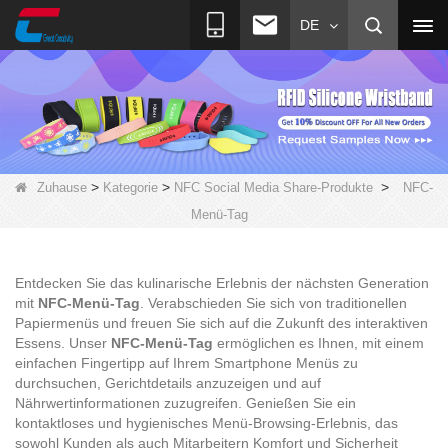
DE
>
>
>
Zuhause
Kategorie
NFC Social Media Share-Produkte
NFC-
Menü-Tag
Entdecken Sie das kulinarische Erlebnis der nächsten Generation
mit
NFC-Menü-Tag
. Verabschieden Sie sich von traditionellen
Papiermenüs und freuen Sie sich auf die Zukunft des interaktiven
Essens. Unser
NFC-Menü-Tag
ermöglichen es Ihnen, mit einem
einfachen Fingertipp auf Ihrem Smartphone Menüs zu
durchsuchen, Gerichtdetails anzuzeigen und auf
Nährwertinformationen zuzugreifen. Genießen Sie ein
kontaktloses und hygienisches Menü-Browsing-Erlebnis, das
sowohl Kunden als auch Mitarbeitern Komfort und Sicherheit