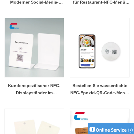
Moderner Social-Media-
für Restaurant-NFC-Menü-
Menüständer Großhandel
kundenspezifischer
Großhandel
Kundenspezifischer NFC-
Bestellen Sie wasserdichte
Displayständer im
NFC-Epoxid-QR-Code-Menü-
Großhandel mit QR-Code-
Safe
Druck, gefalteter
Berührungsunternehmer
Menüständer
Esstisch Bestell- und
Bezahlung.