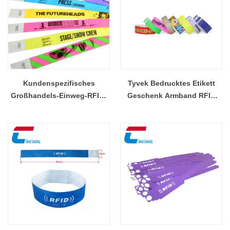
Kundenspezifisches
Tyvek Bedrucktes Etikett
Großhandels-Einweg-RFID-
Geschenk Armband RFID
NFC-Papierarmband zur
Paper Medical ID Armband
Identifizierung von
Lieferant
Sportveranstaltungen