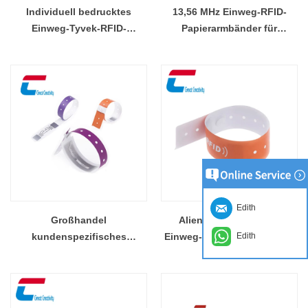
Individuell bedrucktes
13,56 MHz Einweg-RFID-
Einweg-Tyvek-RFID-
Papierarmbänder für
Armband für
Veranstaltungen
Veranstaltungen
Edith
Großhandel
Alien H3 Passive UHF
Edith
kundenspezifisches
Einweg-Festival-Armbänder
Einwegpapier wasserdichtes
aus Papier
hitzebeständiges RFID-
Armband medizinisch