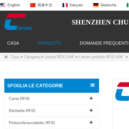
English
简体中文
français
Deutsche
SHENZHEN CHUA
CASA
PRODOTTI
DOMANDE FREQUENTI
Casa
>
Categoria
>
Lettore RFID UHF
>
Lettore portatile RFID UHF
>
SFOGLIA LE CATEGORIE
Carta RFID
Etichetta RFID
Polsino/braccialetto RFID