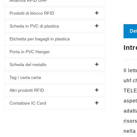
Antenna RFID UHF
Prodotti di blocco RFID
Scheda in PVC di plastica
Det
Etichetta per bagagli in plastica
Int
Porta in PVC Hanger
Scheda del metallo
Il le
Tag / carta carta
uhf c
Altri prodotti RFID
TELEC
aspet
Contattare IC Card
adatt
risor
nella