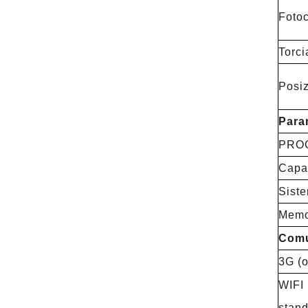
Fotoc
Torci
Posiz
Para
PRO
Capac
Siste
Memo
Comu
3G (o
WIFI 
stand