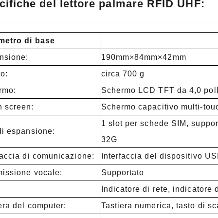
cifiche del lettore palmare RFID UHF:
metro di base
nsione:
190mm×84mm×42mm
so:
circa 700 g
rmo:
Schermo LCD TFT da 4,0 poll
 screen:
Schermo capacitivo multi-touc
1 slot per schede SIM, supp
di espansione:
32G
faccia di comunicazione:
Interfaccia del dispositivo US
issione vocale:
Supportato
Indicatore di rete, indicatore 
era del computer:
Tastiera numerica, tasto di s