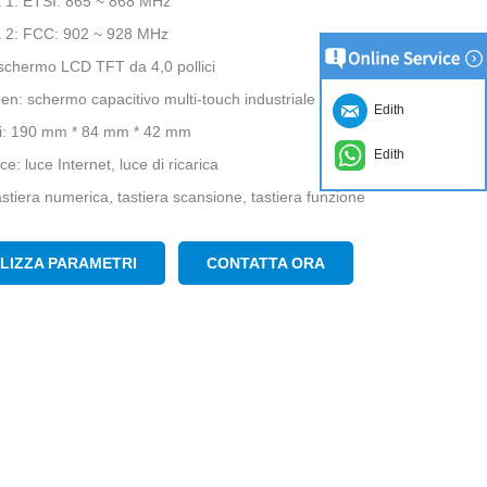
 1: ETSI: 865 ~ 868 MHz
 2: FCC: 902 ~ 928 MHz
schermo LCD TFT da 4,0 pollici
en: schermo capacitivo multi-touch industriale
Edith
i: 190 mm * 84 mm * 42 mm
Edith
uce: luce Internet, luce di ricarica
astiera numerica, tastiera scansione, tastiera funzione
ALIZZA PARAMETRI
CONTATTA ORA