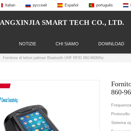
Italian
русский
Español
português
NGXINJIA SMART TECH CO., LTD.
NOTIZIE
CHI SIAMO
DOWNLOAD
Fornitore di lettori palmari Bluetooth UHF RFID 860-960Mhz
Fornit
860-9
Frequenza
Protocollo
Sistema op