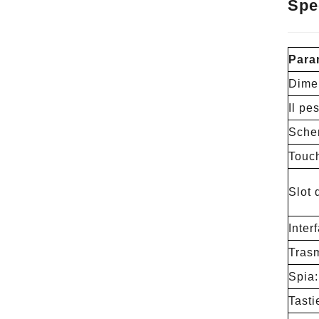
Spe
Para
Dime
Il pe
Sche
Touch
Slot 
Inter
Trasm
Spia:
Tasti