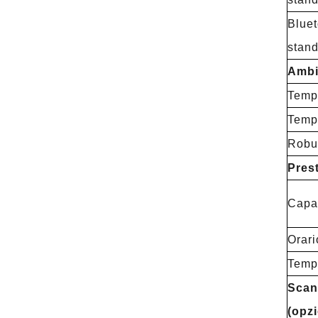
Bluet
stand
Ambi
Tempe
Tempe
Robu
Prest
Capac
Orari
Tempo
Scann
(opz