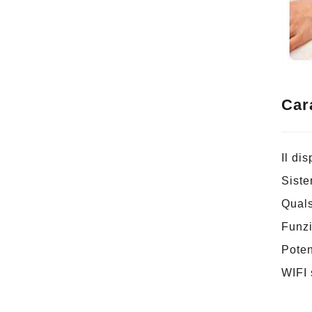
Car
Il di
Siste
Quals
Funzi
Poten
WIFI 