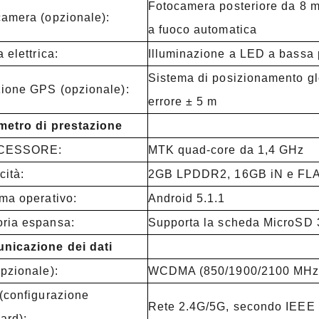
Fotocamera posteriore da 8 mi
amera (opzionale):
a fuoco automatica
a elettrica:
Illuminazione a LED a bassa
Sistema di posizionamento glo
ione GPS (opzionale):
errore ± 5 m
metro di prestazione
CESSORE:
MTK quad-core da 1,4 GHz
ità:
2GB LPDDR2, 16GB iN e FL
ma operativo:
Android 5.1.1
ria espansa:
Supporta la scheda MicroSD
nicazione dei dati
pzionale):
WCDMA (850/1900/2100 MHz
(configurazione
Rete 2.4G/5G, secondo IEEE 
ard):