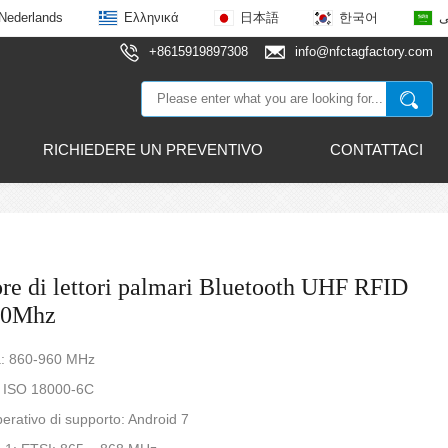
Nederlands
Ελληνικά
日本語
한국어
ى
+8615919897308
info@nfctagfactory.com
RICHIEDERE UN PREVENTIVO
CONTATTACI
ore di lettori palmari Bluetooth UHF RFID
60Mhz
: 860-960 MHz
: ISO 18000-6C
erativo di supporto: Android 7