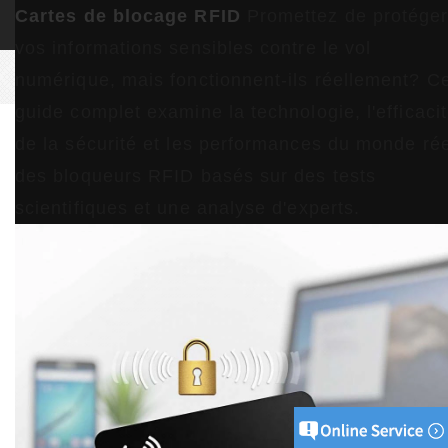
Cartes de blocage RFID
Promettez de protége
FR
vos informations sensibles contre le vol
>
>
>
Domicile
Nouvelles
Nouvelles de l'industrie
Les cartes de
numérique, mais fonctionnent-ils réellement? C
blocage RFID vous conviennent-elles?
guide complet examine la technologie, l'efficaci
de la sécurité et les performances du monde rée
Les cartes de blocage RFID vous
des bloqueurs RFID basés sur des tests
conviennent-elles?
scientifiques et une analyse d'experts.
2025-05-22 15:46:41
Comment fonctionne la
technologie de blocage
RFID
La science derrière la protection
RFID