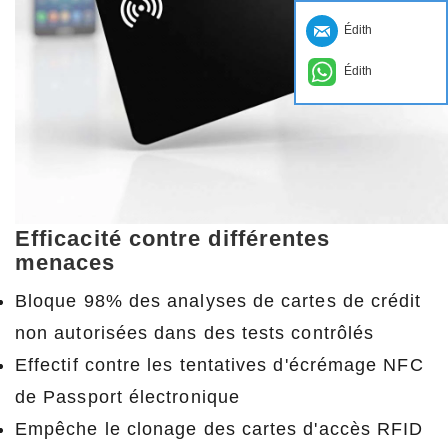
Les cartes de blocage RFID contiennent une
Édith
fine couche métallique (généralement en
Édith
aluminium ou en cuivre) qui crée un effet de
cage Faraday. Ce bouclier électromagnétique
empêche les signaux RFID à 13,56 MHz (la
fréquence utilisée par les systèmes de
paiement sans contact).
Efficacité contre différentes
menaces
Bloque 98% des analyses de cartes de crédit
non autorisées dans des tests contrôlés
Effectif contre les tentatives d'écrémage NFC
de Passport électronique
Empêche le clonage des cartes d'accès RFID