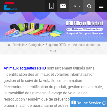
FR
>
>
>
Domicile
Catégorie
Étiquette RFID
Animaux étiquettes
RFID
Animaux étiquettes RFID
sont largement utilisés dans
l’identification des animaux et volailles informatisation
gestion et le suivi de la volaille, consommation
électronique, identification du produit, gestion des animale,
la traçabilité des aliments,
élevage de volailles de
reproduction / épidémique de prévention et de contrôle,
pigeon match de quarantaine et autres animaux. Il fournit