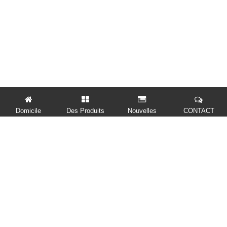
Domicile
Des Produits
Nouvelles
CONTACT
LIENS RAPIDES
DES PRODUITS