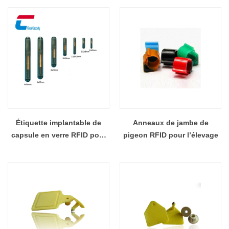
860Mhz ~ 960Mhz, vente en
gros
Étiquette implantable de
Anneaux de jambe de
capsule en verre RFID pour
pigeon RFID pour l’élevage
le suivi d'identification des
animaux