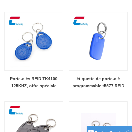
RFID futée d'ABS pour
l'étiquette de porte-clés RFID
de contrôle d'accès
Porte-clés RFID TK4100
étiquette de porte-clé
125KHZ, offre spéciale
programmable t5577 RFID