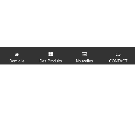
Domicile
Des Produits
Nouvelles
CONTACT
LIENS RAPIDES
DES PRODUITS
NOUS CONTACTER