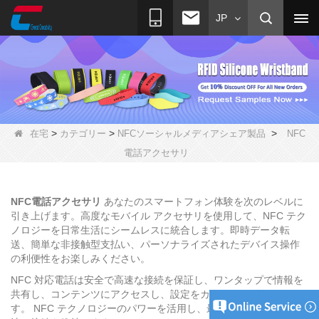
JP
>
>
>
在宅
カテゴリー
NFCソーシャルメディアシェア製品
NFC
電話アクセサリ
NFC電話アクセサリ
あなたのスマートフォン体験を次のレベルに
引き上げます。高度なモバイル アクセサリを使用して、NFC テク
ノロジーを日常生活にシームレスに統合します。即時データ転
送、簡単な非接触型支払い、パーソナライズされたデバイス操作
の利便性をお楽しみください。
NFC 対応電話は安全で高速な接続を保証し、ワンタップで情報を
共有し、コンテンツにアクセスし、設定をカスタマイズできま
す。 NFC テクノロジーのパワーを活用し、最も便利で効率的な方