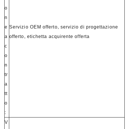
o
n
e
Servizio OEM offerto, servizio di progettazione
a
offerto, etichetta acquirente offerta
c
o
n
tr
a
tt
o
:
V