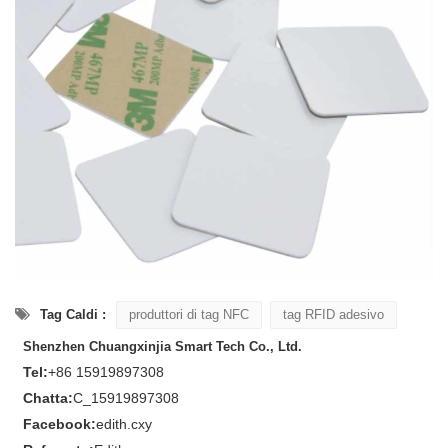
Tag Caldi :
produttori di tag NFC
tag RFID adesivo
Shenzhen Chuangxinjia Smart Tech Co., Ltd.
Tel:
+86 15919897308
Chatta:
C_15919897308
Facebook:
edith.cxy