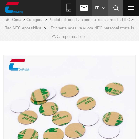
IT
>
>
>
Casa
Categoria
Prodotti di condivisione sui social media NFC
>
Tag NFC epossidica
Etichetta adesiva vuota NFC personalizzata in
PVC impermeabile