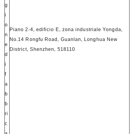
g
i
o
Piano 2-4, edificio E, zona industriale Yongda,
n
No.14 Rongfu Road, Guanlan, Longhua New
e
District, Shenzhen, 518110
d
i
f
a
b
b
ri
c
a