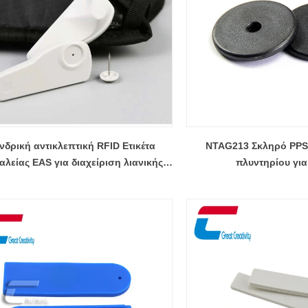
δρική αντικλεπτική RFID Ετικέτα
NTAG213 Σκληρό PPS 
λείας EAS για διαχείριση λιανικής
πλυντηρίου γι
πώλησης ενδυμάτων