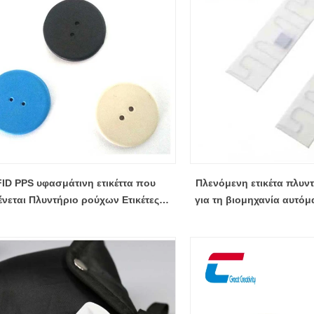
ID PPS υφασμάτινη ετικέττα που
Πλενόμενη ετικέτα πλυν
ένεται Πλυντήριο ρούχων Ετικέτες
για τη βιομηχανία αυτόμ
ου κουπονιού ασφαλείας Χονδρική