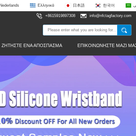
Nederlands
Ελληνικά
日本語
한국어
ى
+8615919897308
info@nfctagfactory.com
ΖΗΤΉΣΤΕ ΈΝΑ ΑΠΌΣΠΑΣΜΑ
ΕΠΙΚΟΙΝΩΝΉΣΤΕ ΜΑΖΊ ΜΑ