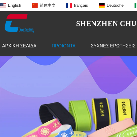
English
简体中文
français
Deutsche
SHENZHEN CHUA
ΑΡΧΙΚΉ ΣΕΛΊΔΑ
ΠΡΟΪΌΝΤΑ
ΣΥΧΝΈΣ ΕΡΩΤΉΣΕΙΣ