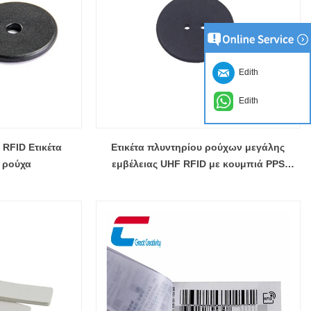
Edith
Edith
RFID Ετικέτα
Ετικέτα πλυντηρίου ρούχων μεγάλης
α ρούχα
εμβέλειας UHF RFID με κουμπιά PPS
Χονδρική