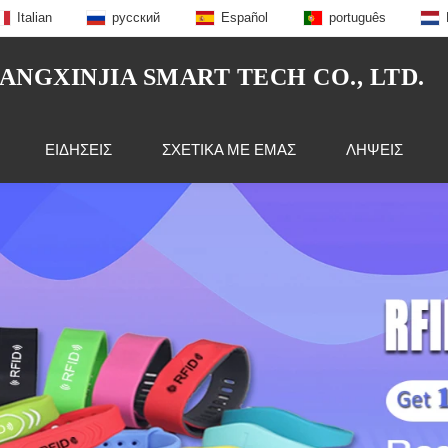
Italian
русский
Español
português
NGXINJIA SMART TECH CO., LTD.
ΕΙΔΉΣΕΙΣ
ΣΧΕΤΙΚΆ ΜΕ ΕΜΆΣ
ΛΉΨΕΙΣ