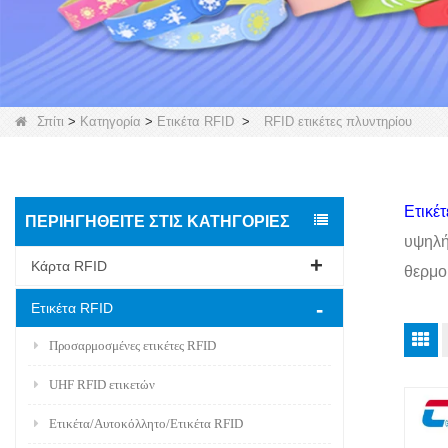
Σπίτι
>
Κατηγορία
>
Ετικέτα RFID
>
RFID ετικέτες πλυντηρίου
Ετικέ
ΠΕΡΙΗΓΗΘΕΊΤΕ ΣΤΙΣ ΚΑΤΗΓΟΡΊΕΣ
υψηλή
Κάρτα RFID
θερμο
Ετικέτα RFID
Προσαρμοσμένες ετικέτες RFID
UHF RFID ετικετών
Ετικέτα/Αυτοκόλλητο/Ετικέτα RFID