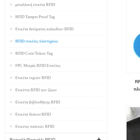
μεταλλική ετικέτα RFID
RFID Tamper Proof Tag
Ετικέτα δεσίματος καλωδίων RFID
RFID ετικέτες πλυντηρίου
RFID Coin/Token Tag
FPC Μικρές RFID Ετικέτες
Ετικέτα νυχιών RFID
RF
πλ
Ετικέττα RFID των ζώων
δίσκ
Ετικέτα βιβλιοθήκης RFID
Ετικέτα δίσκου RFID
Ετικέτες παλετών RFID
Βραχιόλι/βραχιόλι RFID