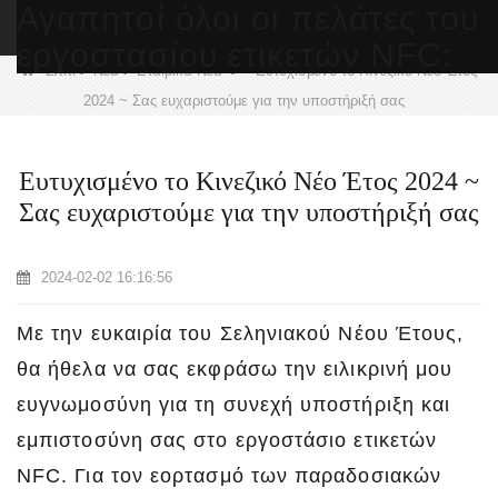
Αγαπητοί όλοι οι πελάτες του
GR
εργοστασίου ετικετών NFC:
>
>
>
Σπίτι
Νέα
Εταιρικά Νέα
Ευτυχισμένο το Κινεζικό Νέο Έτος
2024 ~ Σας ευχαριστούμε για την υποστήριξή σας
Ευτυχισμένο το Κινεζικό Νέο Έτος 2024 ~
Σας ευχαριστούμε για την υποστήριξή σας
2024-02-02 16:16:56
Με την ευκαιρία του Σεληνιακού Νέου Έτους,
θα ήθελα να σας εκφράσω την ειλικρινή μου
ευγνωμοσύνη για τη συνεχή υποστήριξη και
εμπιστοσύνη σας στο εργοστάσιο ετικετών
NFC. Για τον εορτασμό των παραδοσιακών