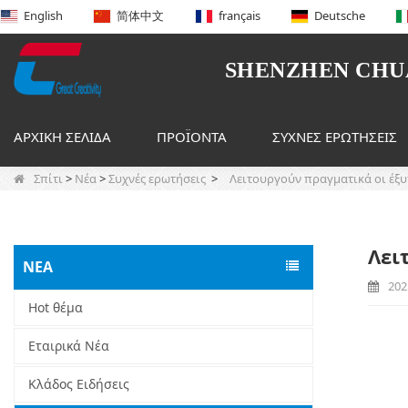
English
简体中文
français
Deutsche
SHENZHEN CHUA
ΑΡΧΙΚΉ ΣΕΛΊΔΑ
ΠΡΟΪΌΝΤΑ
ΣΥΧΝΈΣ ΕΡΩΤΉΣΕΙΣ
Σπίτι
>
Νέα
>
Συχνές ερωτήσεις
>
Λειτουργούν πραγματικά οι έξυ
Λει
ΝΈΑ
202
Hot θέμα
Εταιρικά Νέα
Κλάδος Ειδήσεις