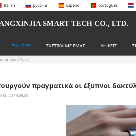
Italian
русский
Español
português
NGXINJIA SMART TECH CO., LTD.
ΕΙΔΉΣΕΙΣ
ΣΧΕΤΙΚΆ ΜΕ ΕΜΆΣ
ΛΉΨΕΙΣ
Ζ
πνοι δακτύλιοι;
τουργούν πραγματικά οι έξυπνοι δακτύλ
5-06-20 14:59:33