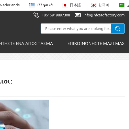
Nederlands
Ελληνικά
日本語
한국어
ى
+8615919897308
info@nfctagfactory.com
ΗΤΉΣΤΕ ΈΝΑ ΑΠΌΣΠΑΣΜΑ
ΕΠΙΚΟΙΝΩΝΉΣΤΕ ΜΑΖΊ ΜΑΣ
ιοι;