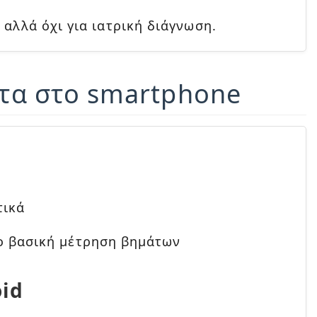
 αλλά όχι για ιατρική διάγνωση.
ητα στο smartphone
τικά
ο βασική μέτρηση βημάτων
oid