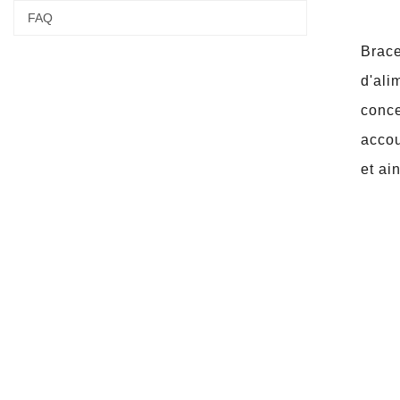
FAQ
Brace
d'ali
conce
accou
et ai