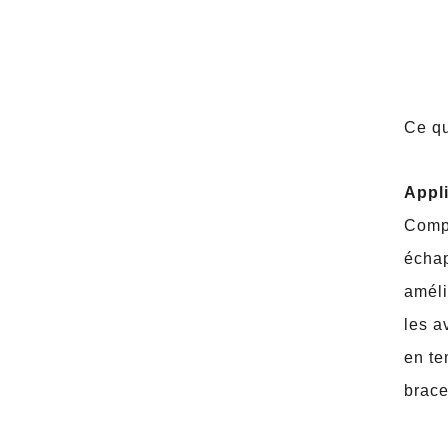
Ce qu
Appli
Compa
échap
améli
les a
en te
brace