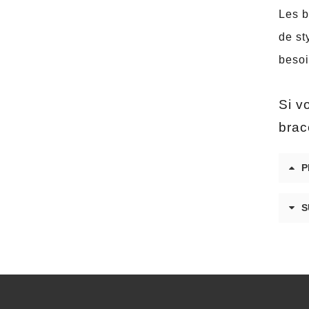
Les b
de st
besoi
Si v
brac
P
S