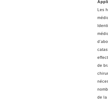
Appli
Les h
médic
Ident
médic
d'abo
catas
effec
de br
chiru
néces
nombr
de la