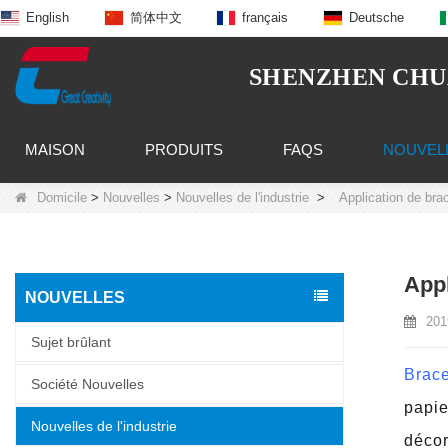
English
简体中文
français
Deutsche
SHENZHEN CHUA
MAISON
PRODUITS
FAQS
NOUVEL
Domicile
>
Nouvelles
>
Nouvelles de l'industrie
>
Application de bra
Appl
NOUVELLES
201
Sujet brûlant
Brace
Société Nouvelles
papie
Nouvelles de l'industrie
décor