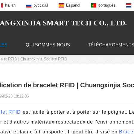
Italian
русский
Español
português
NGXINJIA SMART TECH CO., LTD.
LES
QUI SOMMES-NOUS
TÉLÉCHARGEMENT
celet RFID | Chuangxinjia Société RFID
ication de bracelet RFID | Chuangxinjia So
9-02-28 18:12:06
let RFID
est facile à porter et à porter sur le poignet.
r et d'autres matériaux respectueux de l'environnement. 
ative et facile à transporter. Il peut être divisé en
Brace