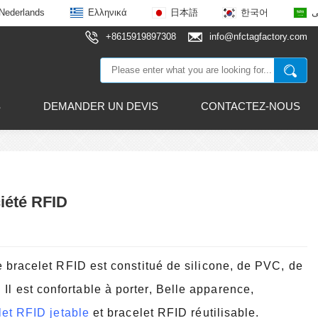
Nederlands
Ελληνικά
日本語
한국어
ى
+8615919897308
info@nfctagfactory.com
S
DEMANDER UN DEVIS
CONTACTEZ-NOUS
ciété RFID
 Le bracelet RFID est constitué de silicone, de PVC, de
Il est confortable à porter,
Belle apparence,
let RFID jetable
et bracelet RFID réutilisable.