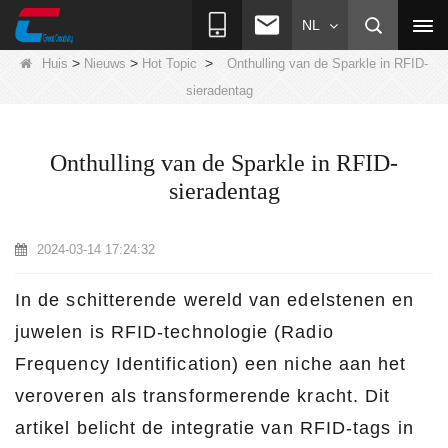
NL
>
>
>
Huis
Nieuws
Hot Topic
Onthulling van de Sparkle in RFID-
sieradentag
Onthulling van de Sparkle in RFID-
sieradentag
2024-03-14 17:24:32
In de schitterende wereld van edelstenen en
juwelen is RFID-technologie (Radio
Frequency Identification) een niche aan het
veroveren als transformerende kracht. Dit
artikel belicht de integratie van RFID-tags in